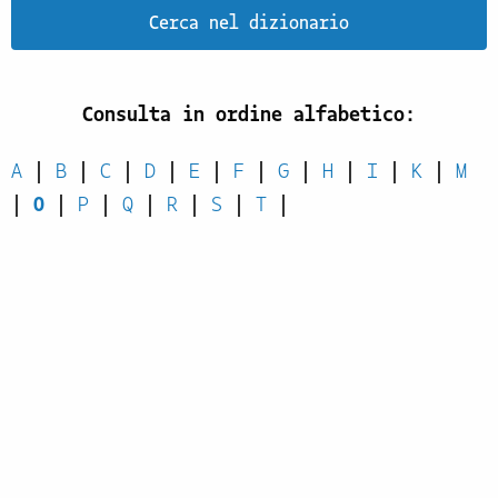
Cerca nel dizionario
Consulta in ordine alfabetico:
A
|
B
|
C
|
D
|
E
|
F
|
G
|
H
|
I
|
K
|
M
|
O
|
P
|
Q
|
R
|
S
|
T
|