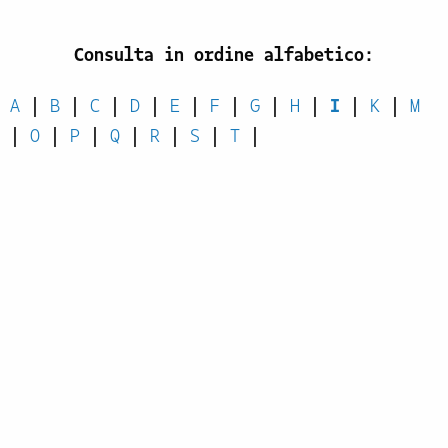
Consulta in ordine alfabetico:
A
|
B
|
C
|
D
|
E
|
F
|
G
|
H
|
I
|
K
|
M
|
O
|
P
|
Q
|
R
|
S
|
T
|