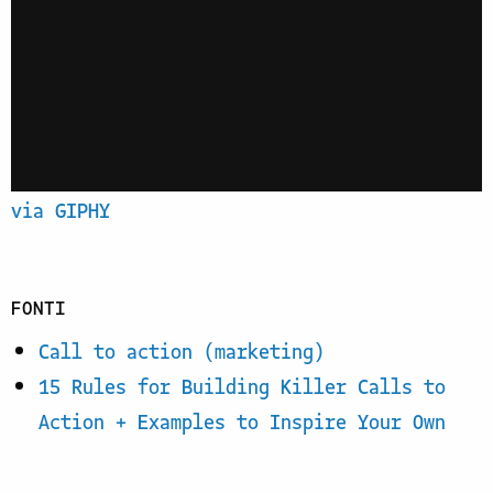
via GIPHY
FONTI
Call to action (marketing)
15 Rules for Building Killer Calls to
Action + Examples to Inspire Your Own